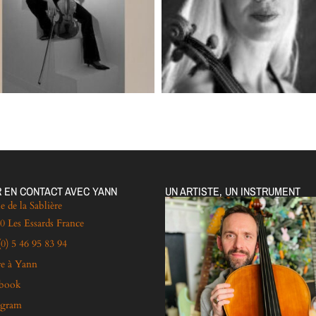
 EN CONTACT AVEC YANN
UN ARTISTE, UN INSTRUMENT
e de la Sablière
0 Les Essards France
(0) 5 46 95 83 94
re à Yann
ebook
agram