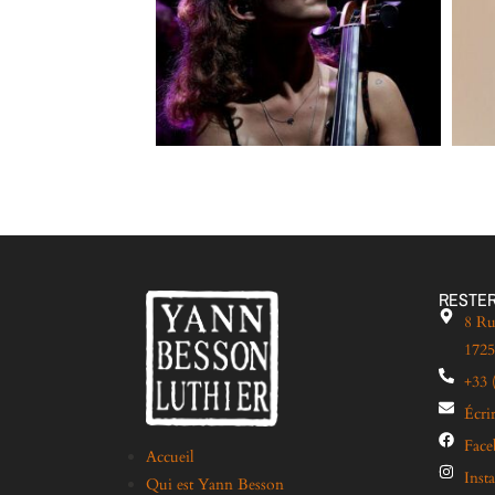
RESTER
8 Ru
1725
+33 
Écri
Fac
Accueil
Inst
Qui est Yann Besson