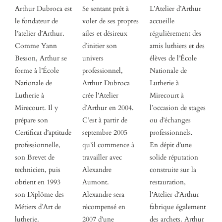
Arthur Dubroca est
Se sentant prêt à
L’Atelier d’Arthur
le fondateur de
voler de ses propres
accueille
l’atelier d’Arthur.
ailes et désireux
régulièrement des
Comme Yann
d’initier son
amis luthiers et des
Besson, Arthur se
univers
élèves de l’École
forme à l’École
professionnel,
Nationale de
Nationale de
Arthur Dubroca
Lutherie à
Lutherie à
crée l’Atelier
Mirecourt à
Mirecourt. Il y
d’Arthur en 2004.
l’occasion de stages
prépare son
C’est à partir de
ou d’échanges
Certificat d’aptitude
septembre 2005
professionnels.
professionnelle,
qu’il commence à
En dépit d’une
son Brevet de
travailler avec
solide réputation
technicien, puis
Alexandre
construite sur la
obtient en 1993
Aumont.
restauration,
son Diplôme des
Alexandre sera
l’Atelier d’Arthur
Métiers d’Art de
récompensé en
fabrique également
lutherie.
2007 d’une
des archets. Arthur