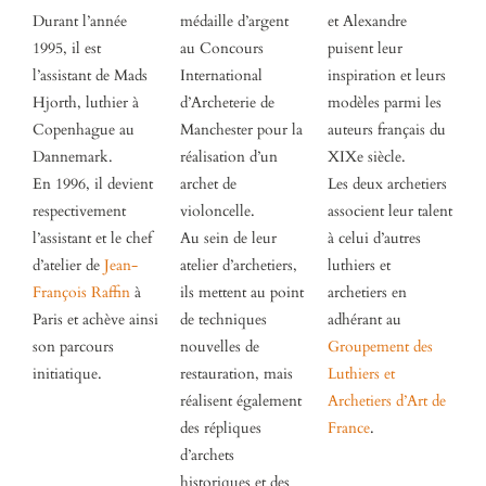
Durant l’année
médaille d’argent
et Alexandre
1995, il est
au Concours
puisent leur
l’assistant de Mads
International
inspiration et leurs
Hjorth, luthier à
d’Archeterie de
modèles parmi les
Copenhague au
Manchester pour la
auteurs français du
Dannemark.
réalisation d’un
XIXe siècle.
En 1996, il devient
archet de
Les deux archetiers
respectivement
violoncelle.
associent leur talent
l’assistant et le chef
Au sein de leur
à celui d’autres
d’atelier de
Jean-
atelier d’archetiers,
luthiers et
François Raffin
à
ils mettent au point
archetiers en
Paris et achève ainsi
de techniques
adhérant au
son parcours
nouvelles de
Groupement des
initiatique.
restauration, mais
Luthiers et
réalisent également
Archetiers d’Art de
des répliques
France
.
d’archets
historiques et des