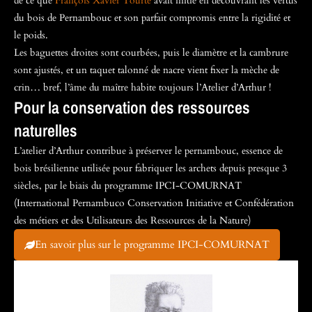
de ce que
François Xavier Tourte
avait initié en découvrant les vertus
du bois de Pernambouc et son parfait compromis entre la rigidité et
le poids.
Les baguettes droites sont courbées, puis le diamètre et la cambrure
sont ajustés, et un taquet talonné de nacre vient fixer la mèche de
crin… bref, l’âme du maître habite toujours l’Atelier d’Arthur !
Pour la conservation des ressources
naturelles
L’atelier d’Arthur contribue à préserver le pernambouc, essence de
bois brésilienne utilisée pour fabriquer les archets depuis presque 3
siècles, par le biais du programme IPCI-COMURNAT
(International Pernambuco Conservation Initiative et Confédération
des métiers et des Utilisateurs des Ressources de la Nature)
En savoir plus sur le programme IPCI-COMURNAT