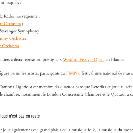
mi lesquels :
 la Radio norvégienne ;
t Orchestra
;
e Stavanger Symnphony ;
ony Orchestra
;
e Orchestra
ontiers à deux reprises au prestigieux
Wexford Festival Opera
en Irlande.
igure parmi les artistes participants au
FIMNa
, festival international de mus
atriona Lightfoot est membre du quatuor baroque Retorika et joue au sein
 de chambre, notamment le London Concertante Chambre et le Quatuor à 
.
ique n’est pas en reste
t joue également avec grand plaisir de la musique folk, la musique du mon