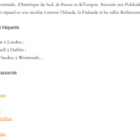
orientale, d’Amérique du Sud, de Russie et deTurquie. Associée aux Polskad
répand ce son insolite à travers l’Irlande, la Finlande et les salles Berlinoise
e fréquente
te à Londres ;
ill à Dublin ;
 Studios à Westmeath…
 associés
nor
i
Webber
rke