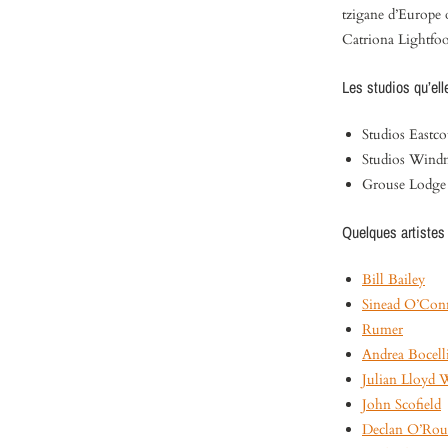
tzigane d’Europe 
Catriona Lightfoot 
Les studios qu’ell
Studios Eastco
Studios Windm
Grouse Lodge
Quelques artistes
Bill Bailey
Sinead O’Con
Rumer
Andrea Bocell
Julian Lloyd 
John Scofield
Declan O’Rou