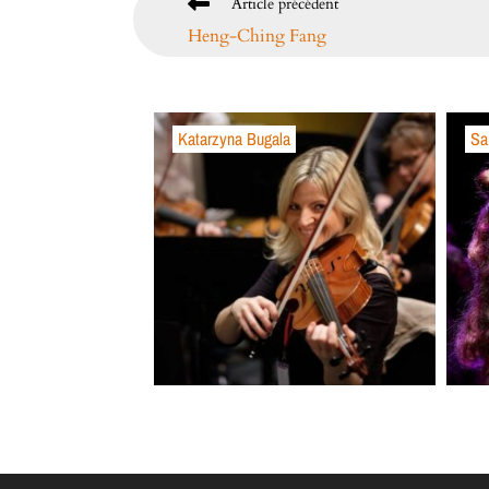
Article précédent
Heng-Ching Fang
Katarzyna Bugala
Sa