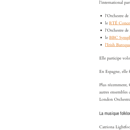
l’international par
l’Orchestre de
le
RTÉ Concer
l’Orchestre d
le
BBC Symph
l’Irish Baroqu
Elle participe vol
En Espagne, elle f
Plus récemment, C
autres ensembles
London Orchestra
La musique folklor
Catriona Lightfoo