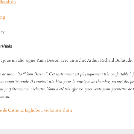
lleabhain
ing
ey
référés
t joue un alto signé Yann Besson avec un archet Arthur Richard Bultitude.
nte de mon alto “Yann Besson”. Cet instrument est physiquement très confortable à j
 une sonorité ronde. Il convient très bien pour la musique de chambre, permet des p
nt parfaitement en orchestre. Yann a été très efficace après vente pour permettre de t
ument.
te de Catriona Lightfoot, violoniste altiste