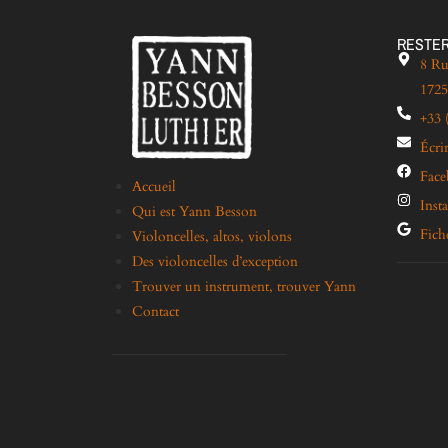
RESTER
8 Ru
1725
+33 
Écri
Fac
Accueil
Inst
Qui est Yann Besson
Fich
Violoncelles, altos, violons
Des violoncelles d’exception
Trouver un instrument, trouver Yann
Contact