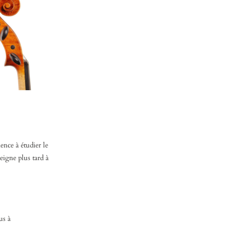
nce à étudier le
seigne plus tard à
us à