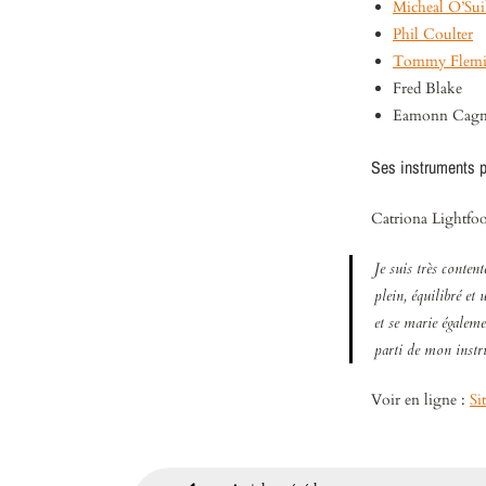
Micheal O’Sui
Phil Coulter
Tommy Flem
Fred Blake
Eamonn Cagn
Ses instruments p
Catriona Lightfoo
Je suis très conte
plein, équilibré et
et se marie égaleme
parti de mon instr
Voir en ligne :
Si