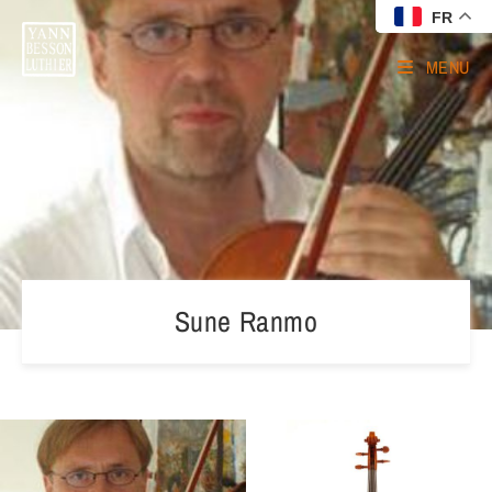
FR
MENU
Sune Ranmo