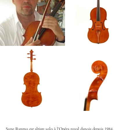
Sune Ranmo est altiste solo à l’Opéra royal danois depuis 1984.