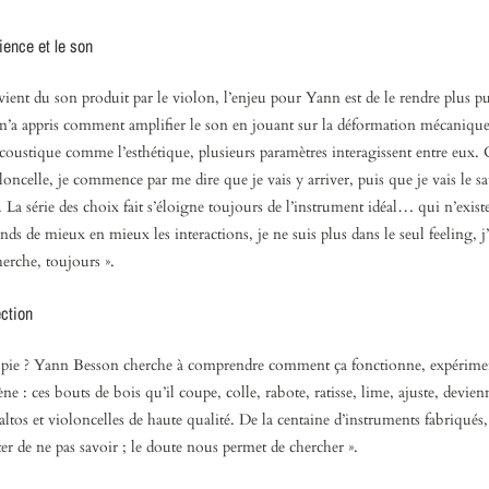
ience et le son
 vient du son produit par le violon, l’enjeu pour Yann est de le rendre plus pu
 m’a appris comment amplifier le son en jouant sur la déformation mécanique
acoustique comme l’esthétique, plusieurs paramètres interagissent entre eux.
oncelle, je commence par me dire que je vais y arriver, puis que je vais le sa
r. La série des choix fait s’éloigne toujours de l’instrument idéal… qui n’exist
 de mieux en mieux les interactions, je ne suis plus dans le seul feeling, j
herche, toujours ».
ection
topie ? Yann Besson cherche à comprendre comment ça fonctionne, expérim
ne : ces bouts de bois qu’il coupe, colle, rabote, ratisse, lime, ajuste, devien
ltos et violoncelles de haute qualité. De la centaine d’instruments fabriqués, il
er de ne pas savoir ; le doute nous permet de chercher ».