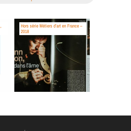
,
Hors série Métiers d’art en France –
2018