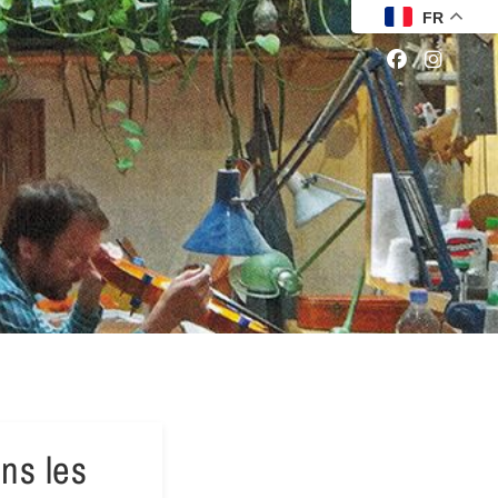
FR
ns les