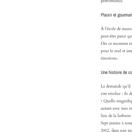
performance.
Plaisir et gourma
À l’école de musi
peut-être parce que
Dès ce moment et p
pour le seul et in
émotions.
Une histoire de c
La demande qu’il f
vite résolue : il
« Quelle magnifiqu
autant avec mes en
lieu de la lutheri
Sept années à rest
2002, dans une mai