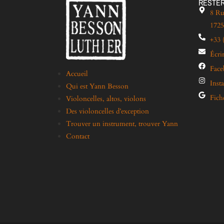
RESTER
8 Ru
1725
+33 
Écri
Fac
Accueil
Inst
Qui est Yann Besson
Fich
Violoncelles, altos, violons
Des violoncelles d’exception
Trouver un instrument, trouver Yann
Contact