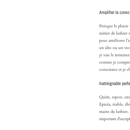
Amplifier la consc
Puisque le plaisir
métier de luthier
pour améliorer l’
un alto ou un viol
je vais le termine
comme je comprends
conscience et je c
lnatteignable perf
Quête, espoir, u
Epicéa, érable, ébè
mains du luthier, a
important d’accept