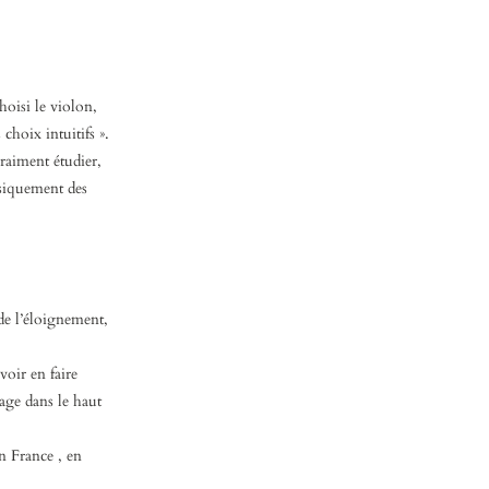
hoisi le violon,
 choix intuitifs ».
vraiment étudier,
ysiquement des
de l’éloignement,
voir en faire
sage dans le haut
en France , en