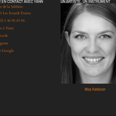
 EN CONTACT AVEC YANN
UN ARTISTE, UN INSTRUMENT
e de la Sablière
0 Les Essards France
(0) 5 46 95 83 94
re à Yann
ebook
agram
e Google
Moa Karlsson