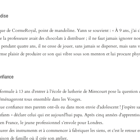
ndise
que de Corme­Royal, point de mandoline. Yann se souvient : « À 9 ans, j’ai c
 la professeure avait des chocolats à distribuer ; il ne faut jamais ignorer nos
endant quatre ans, il ne cesse de jouer, sans jamais se disperser, mais sans 
tense plaisir de produire ce son qui vibre sous son menton et lui procure ph
onfiance
ormule à 13 ans d’entrer à l’école de lutherie de Mirecourt pose la question 
s déménageront tous ensemble dans les Vosges.
e confiance mes parents ont-ils eu dans mon envie d’adolescent ! J’espère sa
fants » déclare celui qui est aujourd’hui papa. Après cinq années d’apprentis
e en France, le jeune professionnel s’envole pour Londres.
aurer des instruments et à commencer à fabriquer les siens, et c’est le retour 
son de famille où il crée son atelier.