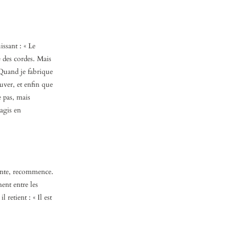
issant : « Le
 des cordes. Mais
 Quand je fabrique
uver, et enfin que
e pas, mais
’agis en
ente, recommence.
nent entre les
 retient : « Il est