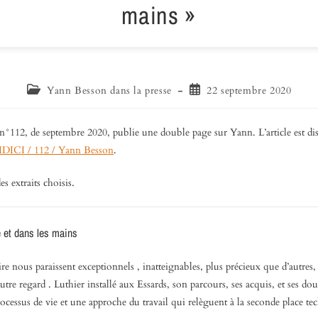
mains »
Yann Besson dans la presse
22 septembre 2020
°112, de septembre 2020, publie une double page sur Yann. L’article est dis
IDICI / 112 / Yann Besson
.
s extraits choisis.
e et dans les mains
ire nous paraissent exceptionnels , inatteignables, plus précieux que d’autre
tre regard . Luthier installé aux Essards, son parcours, ses acquis, et ses do
rocessus de vie et une approche du travail qui relèguent à la seconde place tec