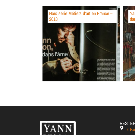
Hors série Métiers d’art en France –
Ya
2018
da
RESTER
8 Ru