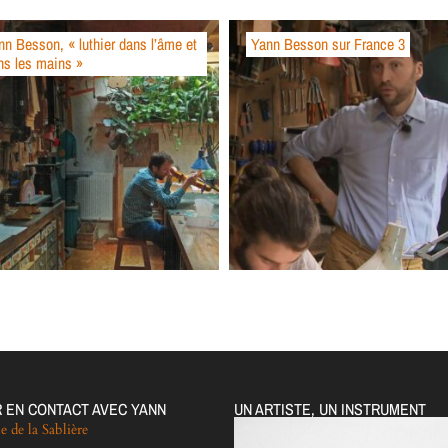
nn Besson, « luthier dans l’âme et
Yann Besson sur France 3
ns les mains »
 EN CONTACT AVEC YANN
UN ARTISTE, UN INSTRUMENT
e de la Sablière