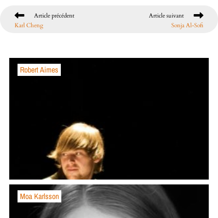
Article précédent
Article suivant
Karl Cheng
Sonja Al-Sofi
Robert Aimes
Moa Karlsson