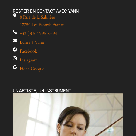
RESTER EN CONTACT AVEC YANN
8 Rue de la Sablière
17250 Les Essards France
+33 (0) 5 46 95 83 94
Écrire à Yann
Facebook
Instagram
Fiche Google
UN ARTISTE, UN INSTRUMENT