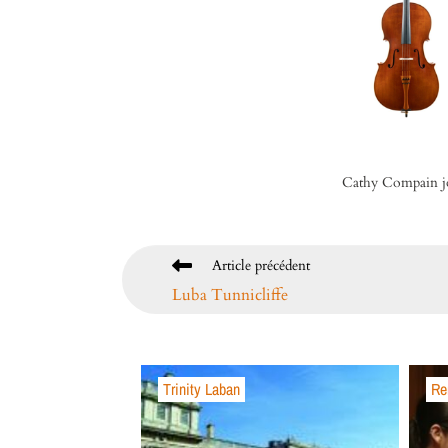
Cathy Compain jo
Article précédent
Luba Tunnicliffe
Trinity Laban
Re