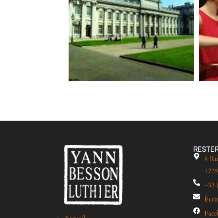
RESTER
8 Ru
1725
+33 
Écri
Fac