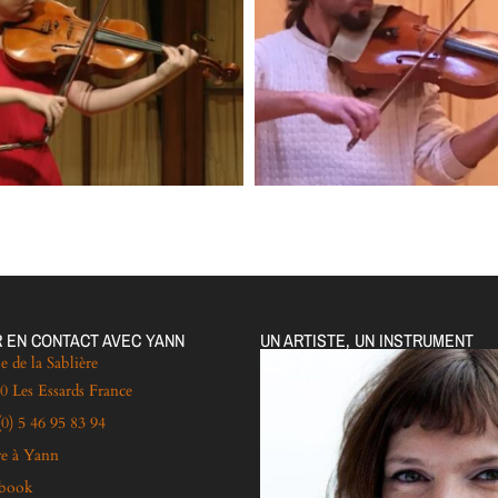
 EN CONTACT AVEC YANN
UN ARTISTE, UN INSTRUMENT
e de la Sablière
0 Les Essards France
(0) 5 46 95 83 94
re à Yann
ebook